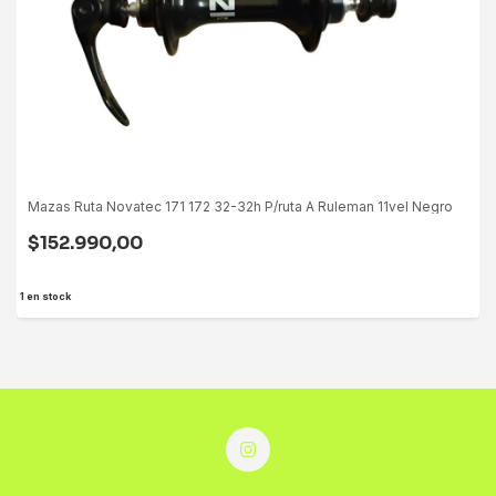
Mazas Ruta Novatec 171 172 32-32h P/ruta A Ruleman 11vel Negro
$152.990,00
1
en stock